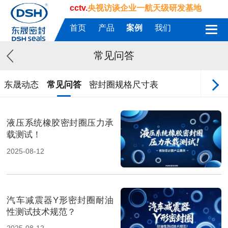
cctv.
央视访谈企业一航天级研发基地
首页
产品
案例
我们
常见问答
东晟动态
常见问答
密封圈规格尺寸表
液压系统橡胶密封圈压力承
载测试！
2025-08-12
汽车减震器Y形密封圈耐油
性测试技术规范？
2025-08-12