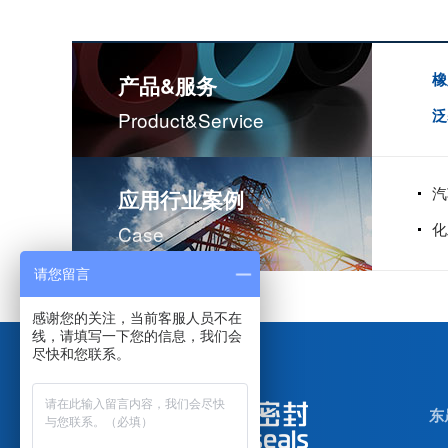
橡
产品&服务
泛
Product&service
汽
应用行业案例
化
Case
请您留言
不锈钢骨驾油封-螺杆空气压缩机油封
感谢您的关注，当前客服人员不在
线，请填写一下您的信息，我们会
尽快和您联系。
东