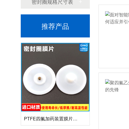
密封圈规格尺寸表
耐高温耐腐蚀搅拌机PTFE膜片螺帽厂家
推荐产品
PTFE四氟加药装置膜片螺帽膜片