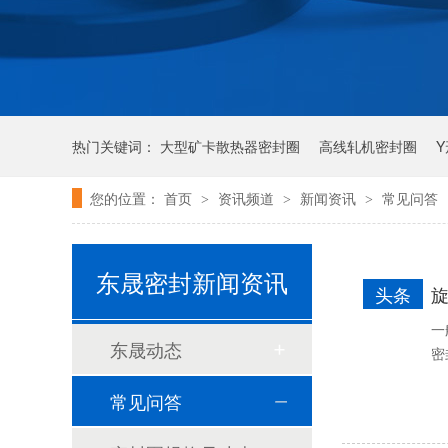
热门关键词：
大型矿卡散热器密封圈
高线轧机密封圈
您的位置：
首页
资讯频道
新闻资讯
常见问答
>
>
>
唇形密封圈
泛塞密封圈
组合双唇骨架油封密封圈
东晟密封新闻资讯
头条
旋
一
东晟动态
密
常见问答