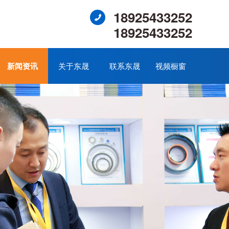
18925433252
18925433252
新闻资讯
关于东晟
联系东晟
视频橱窗