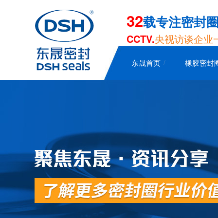
32
载专注密封
CCTV.
央视访谈企业
东晟首页
橡胶密封
泛塞封-汽车密封件-耐腐蚀密封圈