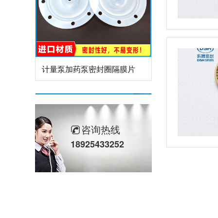
计量泵加药泵密封圈隔膜片
咨询热线
18925433252
米顿罗计量泵配件膜片