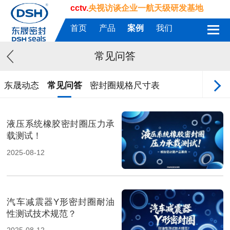
cctv.
央视访谈企业一航天级研发基地
首页
产品
案例
我们
常见问答
东晟动态
常见问答
密封圈规格尺寸表
液压系统橡胶密封圈压力承
载测试！
2025-08-12
汽车减震器Y形密封圈耐油
性测试技术规范？
2025-08-12