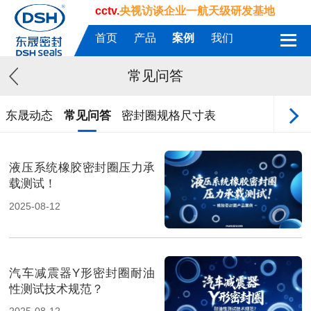
cctv.
央视访谈企业一航天级研发基地
首页
产品
案例
我们
常见问答
东晟动态
常见问答
密封圈规格尺寸表
液压系统橡胶密封圈压力承
载测试！
2025-08-12
汽车减震器Y形密封圈耐油
性测试技术规范？
2025-08-12